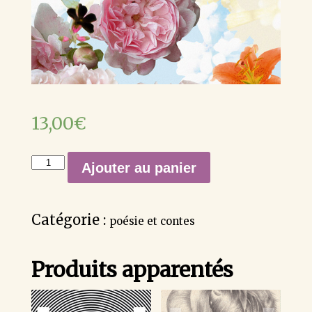
13,00
€
quantité
Ajouter au panier
de
Tanière
de
Catégorie :
poésie et contes
lunes,
Maria-
Produits apparentés
Mercè
Marçal