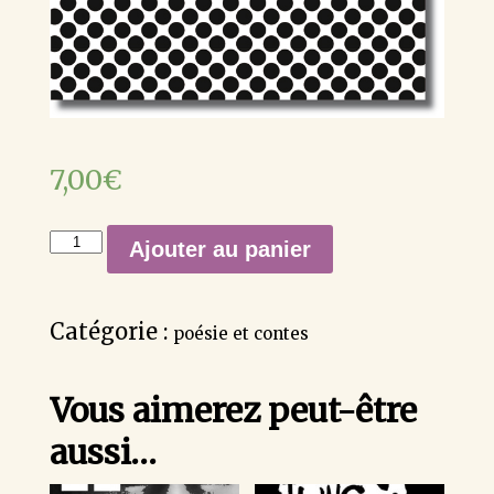
7,00
€
quantité
Ajouter au panier
de
Ultime
Atome,
Catégorie :
poésie et contes
Rosalie
Bribes
Vous aimerez peut-être
aussi…